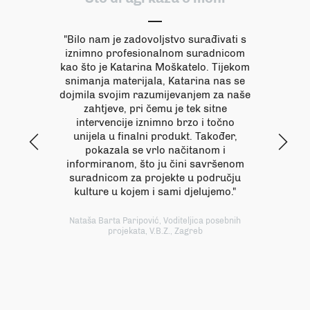
"Bilo nam je zadovoljstvo surađivati s
iznimno profesionalnom suradnicom
kao što je Katarina Moškatelo. Tijekom
snimanja materijala, Katarina nas se
dojmila svojim razumijevanjem za naše
zahtjeve, pri čemu je tek sitne
intervencije iznimno brzo i točno
unijela u finalni produkt. Također,
y
z
pokazala se vrlo načitanom i
informiranom, što ju čini savršenom
suradnicom za projekte u području
kulture u kojem i sami djelujemo."
Nataša Barta Paripović, Voditeljica posebnih
projekata, V.B.Z., Zagreb