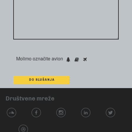
Molimo označite
avion
Društvene mreže
w
k
o
p
C
j