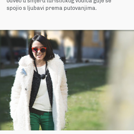
odveo u smjeru turističkog vodiča gdje se
spojio s ljubavi prema putovanjima.