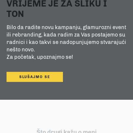
VRIJEME JE ZA SLIKU I
TON
Bilo da radite novu kampanju, glamurozni event
ili rebranding, kada radim za Vas postajemo su
radnici i kao takvi se nadopunjujemo stvarajući
nešto novo.
Za početak, upoznajmo se!
SLUŠAJMO SE
Što drugi kažu o meni